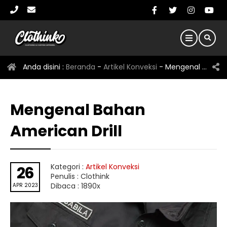
Anda disini :
Beranda
-
Artikel Konveksi
-
Mengenal Bahan American Drill
Mengenal Bahan
American Drill
Kategori :
Artikel Konveksi
26
Penulis : Clothink
Dibaca : 1890x
APR 2023