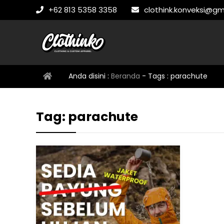
+62 813 5358 3358
clothink.konveksi@gm
Anda disini :
Beranda
- Tags :
parachute
Tag:
parachute