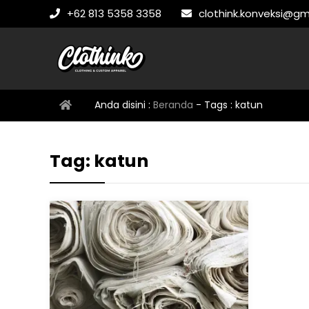
+62 813 5358 3358
clothink.konveksi@gm
Anda disini :
Beranda
- Tags :
katun
Tag:
katun