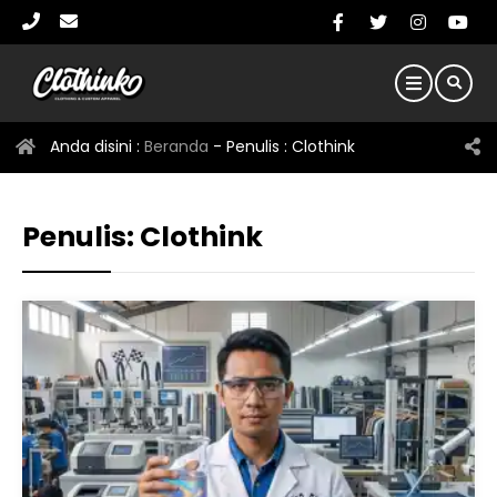
Anda disini :
Beranda
- Penulis :
Clothink
Penulis:
Clothink