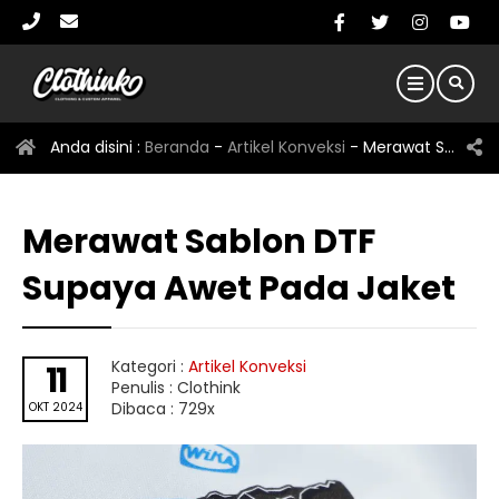
Anda disini :
Beranda
-
Artikel Konveksi
-
Merawat Sablon DTF Supaya Awet Pada Jaket
Merawat Sablon DTF
Supaya Awet Pada Jaket
Kategori :
Artikel Konveksi
11
Penulis : Clothink
Dibaca : 729x
OKT 2024