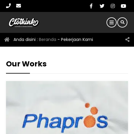
Anda disini :
Beranda
-
Pekerjaan Kami
Our Works