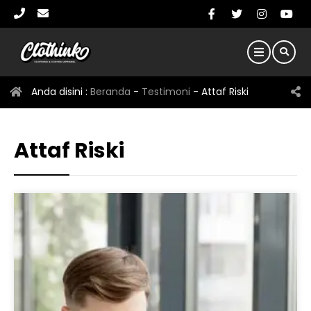
Anda disini :
Beranda
-
Testimoni
-
Attaf Riski
Attaf Riski