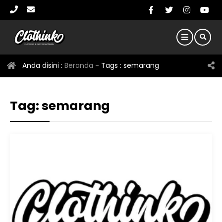
Anda disini :
Beranda
- Tags :
semarang
Tag:
semarang