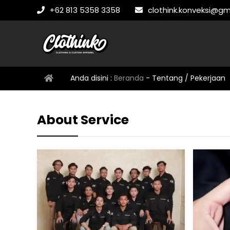
+62 813 5358 3358
clothink.konveksi@gm
Anda disini :
Beranda
-
Tentang / Pekerjaan
About Service