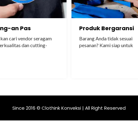
ing-an Pas
Produk Bergaransi
kan cari vendor seragam
Barang Anda tidak sesuai
erkualitas dan cutting-
pesanan? Kami siap untuk
as..
memperbaiki atau..
Since 2016 © Clothink Konveksi | All Right Reserved